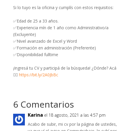
Si lo tuyo es la oficina y cumplís con estos requisitos:
✅Edad de 25 a 33 años.
✅Experiencia mín de 1 año como Administrativo/a
(Excluyente)
✅Nivel avanzado de Excel y Word
✅Formación en administración (Preferente)
✅Disponibilidad fulltime
¡Ingresá tu CV y participá de la búsqueda! ¿Dónde? Acá
👉🏽
https://bit.ly/2A0JbBc
6 Comentarios
Karina
el 18 agosto, 2021 a las 4:57 pm
Acabo de subir, mi cv por la página de ustedes,
ya que ví el aviso en Computrabajo, lo subí por